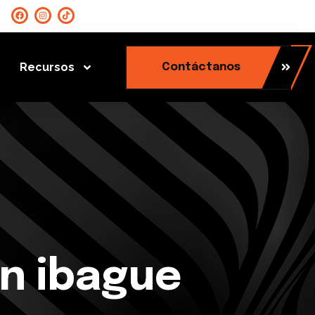
Recursos
Contáctanos
en ibague