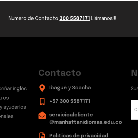
Numero de Contacto
300 5587171
Llámanos!!!
Contacto
N
Ibagué y Soacha
señar inglés
Su
tros
+57 300 5587171
y ayudarlos
servicioalcliente
nales.
@manhattanidiomas.edu.co
Políticas de privacidad