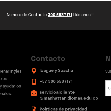
Numero de Contacto
300 5587171
Llámanos!!!
Contacto
N
Ibagué y Soacha
señar inglés
Su
tros
+57 300 5587171
y ayudarlos
servicioalcliente
nales.
@manhattanidiomas.edu.co
Políticas de privacidad