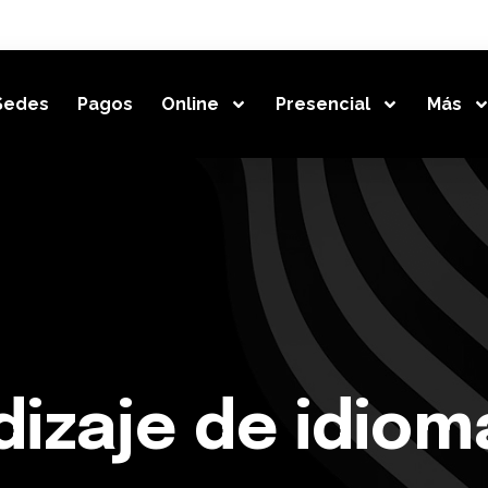
Sedes
Pagos
Online
Presencial
Más
dizaje de idiom