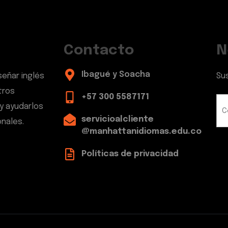
Contacto
N
Ibagué y Soacha
señar inglés
Su
tros
+57 300 5587171
y ayudarlos
servicioalcliente
nales.
@manhattanidiomas.edu.co
Políticas de privacidad